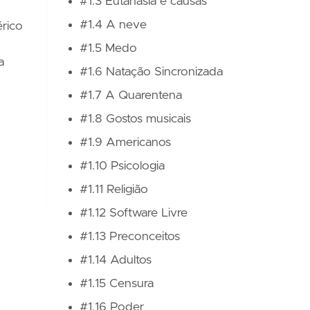
#1.3 Eutanásia e causas
#1.4 A neve
rico
#1.5 Medo
a
#1.6 Natação Sincronizada
#1.7 A Quarentena
#1.8 Gostos musicais
#1.9 Americanos
#1.10 Psicologia
#1.11 Religião
#1.12 Software Livre
#1.13 Preconceitos
#1.14 Adultos
#1.15 Censura
#1.16 Poder